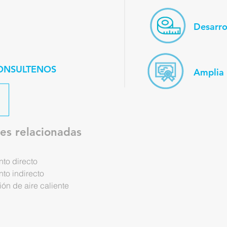
Desarro
ONSULTENOS
Amplia 
nes relacionadas
to directo
to indirecto
ón de aire caliente