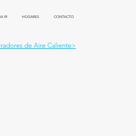
A IR
HOGARES
CONTACTO
radores de Aire Caliente>