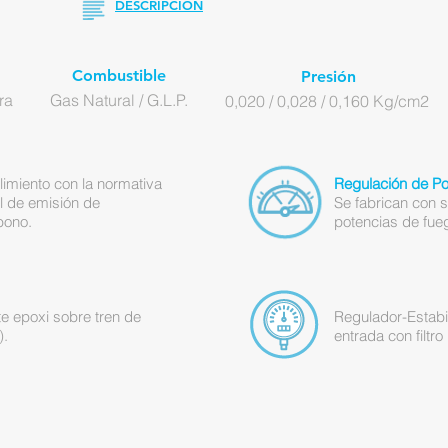
DESCRIPCIÓN
Combustible
Presión
ra
Gas Natural / G.L.P.
0,020 / 0,028 / 0,160 Kg/cm2
imiento con la normativa
Regulación de Po
el de emisión de
Se fabrican con 
bono.
potencias de fue
te epoxi sobre tren de
Regulador-Estabi
).
entrada con filtr