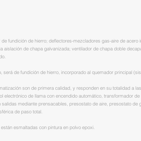
 fundición de hierro; deflectores-mezcladores gas-aire de acero 
 la aislación de chapa galvanizada; ventilador de chapa doble deca
ado.
, será de fundición de hierro, incorporado al quemador principal (si
atización son de primera calidad, y responden en su totalidad a la
l electrónico de llama con encendido automático, transformador de 
salidas mediante prensacables, presostato de aire, presostato de ga
sférica de paso total.
 están esmaltadas con pintura en polvo epoxi.